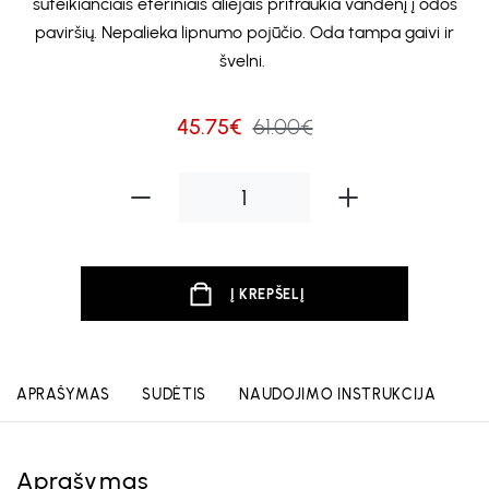
suteikiančiais eteriniais aliejais pritraukia vandenį į odos
paviršių. Nepalieka lipnumo pojūčio. Oda tampa gaivi ir
švelni.
45.75€
61.00€
Į KREPŠELĮ
APRAŠYMAS
SUDĖTIS
NAUDOJIMO INSTRUKCIJA
Aprašymas