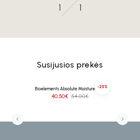
1
1
Susijusios prekės
-25%
Bioelements Absolute Moisture 73ml
40.50€
54.00€