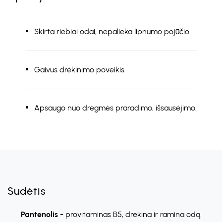
Skirta riebiai odai, nepalieka lipnumo pojūčio.
Gaivus drėkinimo poveikis.
Apsaugo nuo drėgmės praradimo, išsausėjimo.
Sudėtis
Pantenolis -
provitaminas B5, drėkina ir ramina odą.