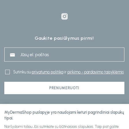
Gaukite pasiūlymus pirmi!
Sutinku su
privatumo politika
ir
pirkimo - pardavimo taisyklėmis
PRENUMERUOTI
Klientų aptarnavimas
MyDermaShop puslapyje yra naudojami keturi pagrindiniai slapukų
tipai.
Naršydami toliau Jūs sutinkate su būtinaisiais slapukais. Taip pat galite