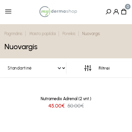
Pagrindinis
Maisto papildai
Poreikis
Nuovargis
Nuovargis
Nutramedix Adrenal (2 vnt.)
45.00€
50.00€