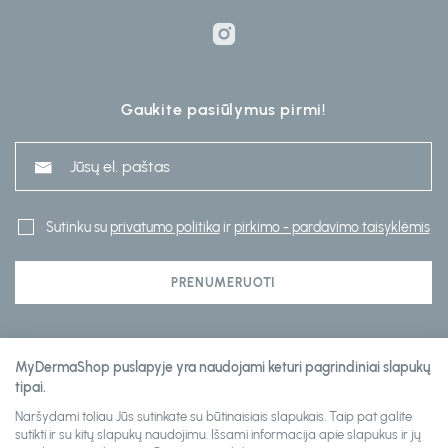
Gaukite pasiūlymus pirmi!
Sutinku su
privatumo politika
ir
pirkimo - pardavimo taisyklėmis
PRENUMERUOTI
Klientų aptarnavimas
MyDermaShop puslapyje yra naudojami keturi pagrindiniai slapukų
tipai.
Naršydami toliau Jūs sutinkate su būtinaisiais slapukais. Taip pat galite
Informacija
sutikti ir su kitų slapukų naudojimu. Išsami informacija apie slapukus ir jų