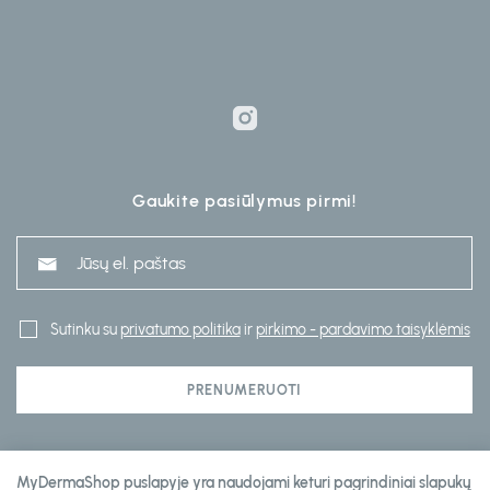
Gaukite pasiūlymus pirmi!
Sutinku su
privatumo politika
ir
pirkimo - pardavimo taisyklėmis
PRENUMERUOTI
Klientų aptarnavimas
MyDermaShop puslapyje yra naudojami keturi pagrindiniai slapukų