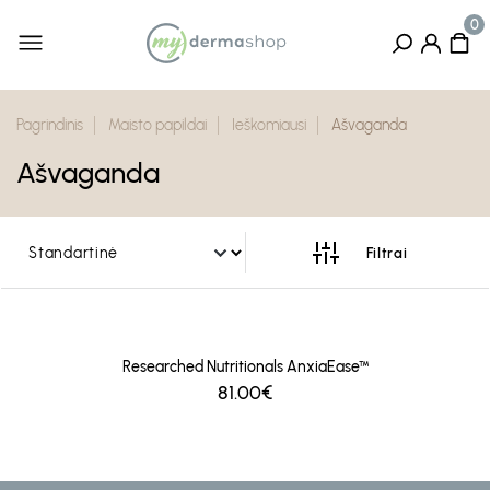
Pagrindinis
Maisto papildai
Ieškomiausi
Ašvaganda
Ašvaganda
Researched Nutritionals AnxiaEase™
81.00€