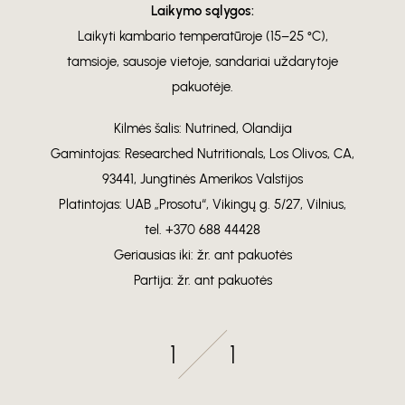
Laikymo sąlygos:
Laikyti kambario temperatūroje (15–25 °C),
tamsioje, sausoje vietoje, sandariai uždarytoje
pakuotėje.
Kilmės šalis: Nutrined, Olandija
Gamintojas: Researched Nutritionals, Los Olivos, CA,
93441, Jungtinės Amerikos Valstijos
Platintojas: UAB „Prosotu“, Vikingų g. 5/27, Vilnius,
tel. +370 688 44428
Geriausias iki: žr. ant pakuotės
Partija: žr. ant pakuotės
1
1