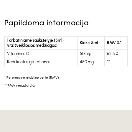
Papildoma informacija
1 arbatiniame šaukštelyje (5ml)
Kiekis 5ml
RMV %*
yra: (veikliosios medžiagos)
Vitaminas C
50 mg
62,5 %
Redukuotas gliutationas
450 mg
**
* Referencinė maistinė vertė (RMV).
** RMV nenustatyta.