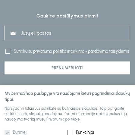
Gaukite pasiūlymus pirmi!
Sutinku su
privatumo politika
ir
pirkimo - pardavimo taisyklėmis
PRENUMERUOTI
Klientų aptarnavimas
MyDermaShop puslapyje yra naudojami keturi pagrindiniai slapukų
tipai.
Naršydami toliau Jūs sutinkate su būtinaisiais slapukais. Taip pat galite
Informacija
sutikti ir su kitų slapukų naudojimu. Išsami informacija apie slapukus ir jų
naudojimo tvarką mūsų
Privatumo politikoje.
Būtinieji
Funkciniai