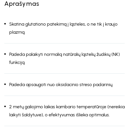
Aprašymas
Skatina glutationo patekimą į ląsteles, o ne tik į kraujo
plazmą.
Padeda palaikyti normalią natūralių ląstelių žudikių (NK)
funkciją.
Padeda apsaugoti nuo oksidacinio streso padarinių.
2 metų galiojimo laikas kambario temperatūroje (nereikia
laikyti šaldytuve), o efektyvumas išlieka optimalus.