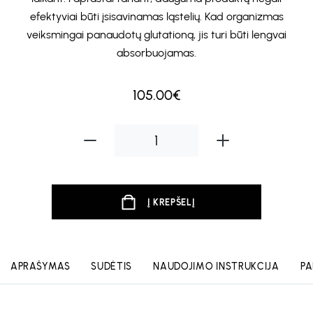
efektyviai būti įsisavinamas ląstelių. Kad organizmas
veiksmingai panaudotų glutationą, jis turi būti lengvai
absorbuojamas.
105.00€
Į KREPŠELĮ
APRAŠYMAS
SUDĖTIS
NAUDOJIMO INSTRUKCIJA
PA