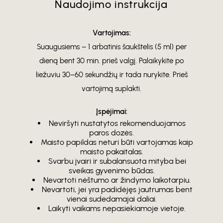
Naudojimo instrukcija
Vartojimas:
Suaugusiems – 1 arbatinis šaukštelis (5 ml) per
dieną bent 30 min. prieš valgį. Palaikykite po
liežuviu 30–60 sekundžių ir tada nurykite. Prieš
vartojimą suplakti.
Įspėjimai:
Neviršyti nustatytos rekomenduojamos
paros dozės.
Maisto papildas neturi būti vartojamas kaip
maisto pakaitalas.
Svarbu įvairi ir subalansuota mityba bei
sveikas gyvenimo būdas.
Nevartoti nėštumo ar žindymo laikotarpiu.
Nevartoti, jei yra padidėjęs jautrumas bent
vienai sudedamajai daliai.
Laikyti vaikams nepasiekiamoje vietoje.