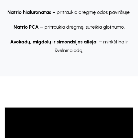
Natrio hialuronatas –
pritraukia drėgmę odos paviršiuje.
Natrio PCA –
pritraukia drėgmę, suteikia glotnumo.
Avokadų, migdolų ir simondsijos aliejai –
minkština ir
švelnina odą.