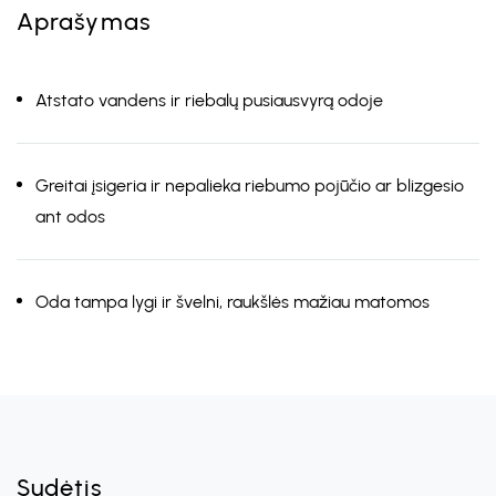
Aprašymas
Atstato vandens ir riebalų pusiausvyrą odoje
Greitai įsigeria ir nepalieka riebumo pojūčio ar blizgesio
ant odos
Oda tampa lygi ir švelni, raukšlės mažiau matomos
Sudėtis