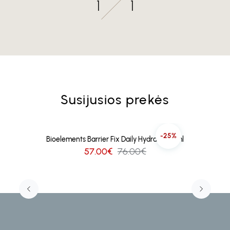
1
1
Susijusios prekės
-25%
Bioelements Barrier Fix Daily Hydrator 50ml
57.00€
76.00€