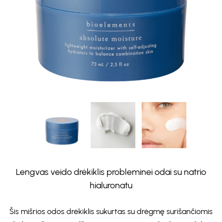
Lengvas veido drėkiklis probleminei odai su natrio
hialuronatu
Šis mišrios odos drėkiklis sukurtas su drėgmę surišančiomis