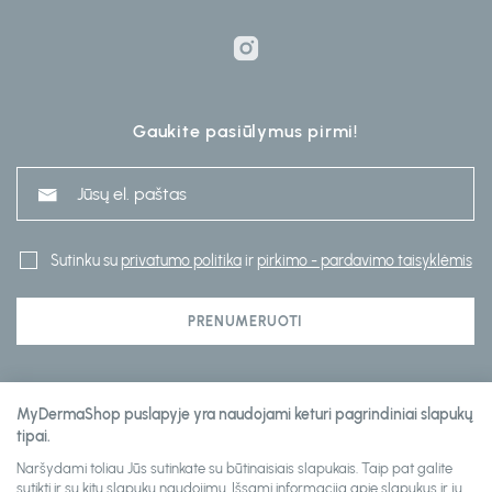
Gaukite pasiūlymus pirmi!
Sutinku su
privatumo politika
ir
pirkimo - pardavimo taisyklėmis
PRENUMERUOTI
Klientų aptarnavimas
MyDermaShop puslapyje yra naudojami keturi pagrindiniai slapukų
tipai.
Naršydami toliau Jūs sutinkate su būtinaisiais slapukais. Taip pat galite
Informacija
sutikti ir su kitų slapukų naudojimu. Išsami informacija apie slapukus ir jų