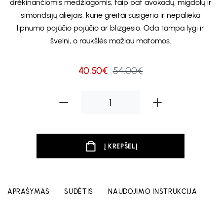
drėkinančiomis medžiagomis, taip pat avokadų, migdolų ir
simondsijų aliejais, kurie greitai susigeria ir nepalieka
lipnumo pojūčio pojūčio ar blizgesio. Oda tampa lygi ir
švelni, o raukšlės mažiau matomos.
40.50€
54.00€
Į KREPŠELĮ
APRAŠYMAS
SUDĖTIS
NAUDOJIMO INSTRUKCIJA