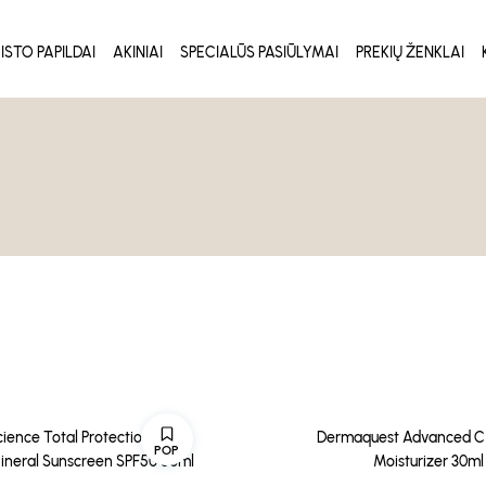
ISTO PAPILDAI
AKINIAI
SPECIALŪS PASIŪLYMAI
PREKIŲ ŽENKLAI
ience Total Protection® No-
Dermaquest Advanced C 
POP
neral Sunscreen SPF50 50ml
Moisturizer 30ml