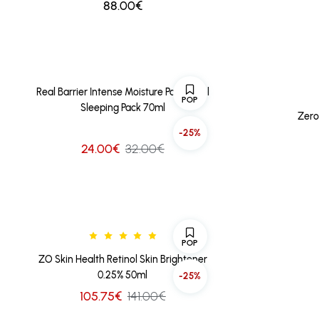
88.00€
Real Barrier Intense Moisture Panthenol
POP
Sleeping Pack 70ml
Zero
-25%
24.00€
32.00€
POP
ZO Skin Health Retinol Skin Brightener
0.25% 50ml
-25%
105.75€
141.00€