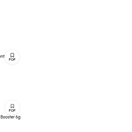
ent Toner
POP
POP
p Booster 6g