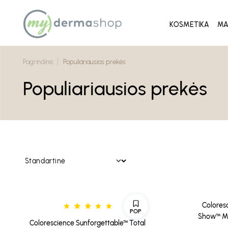
KOSMETIKA
MA
Pagrindinis
Populiariausios prekės
Populiariausios prekės
Coloresc
POP
Show™ Mi
Colorescience Sunforgettable™ Total