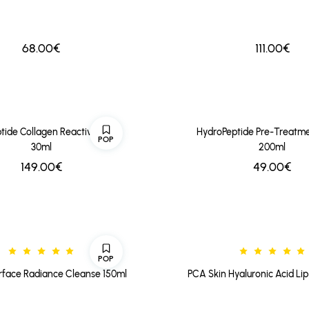
68.00€
111.00€
tide Collagen Reactivate PM
HydroPeptide Pre-Treatm
POP
30ml
200ml
149.00€
49.00€
POP
rface Radiance Cleanse 150ml
PCA Skin Hyaluronic Acid Li