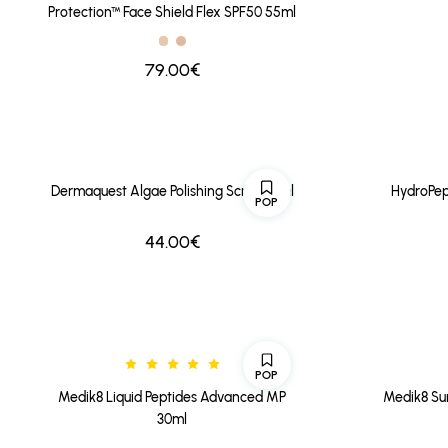
Protection™ Face Shield Flex SPF50 55ml
79.00€
Dermaquest Algae Polishing Scrub 118ml
HydroPep
POP
44.00€
POP
Medik8 Liquid Peptides Advanced MP
Medik8 Su
30ml