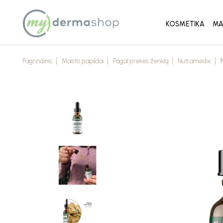
KOSMETIKA
MA
Pagrindinis
Maisto papildai
Pagal prekės ženklą
Nutramedix