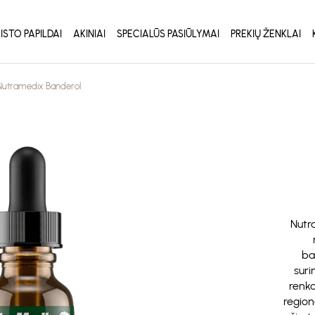
ISTO PAPILDAI
AKINIAI
SPECIALŪS PASIŪLYMAI
PREKIŲ ŽENKLAI
Nutramedix Banderol
Nutr
ba
suri
renk
region