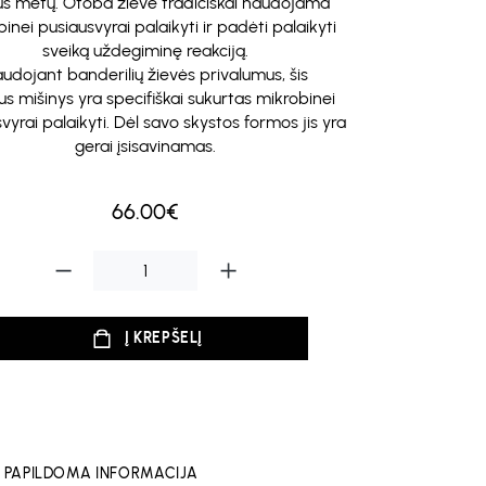
us metų. Otoba žievė tradiciškai naudojama
inei pusiausvyrai palaikyti ir padėti palaikyti
sveiką uždegiminę reakciją.
udojant banderilių žievės privalumus, šis
us mišinys yra specifiškai sukurtas mikrobinei
vyrai palaikyti. Dėl savo skystos formos jis yra
gerai įsisavinamas.
66.00€
Į KREPŠELĮ
PAPILDOMA INFORMACIJA