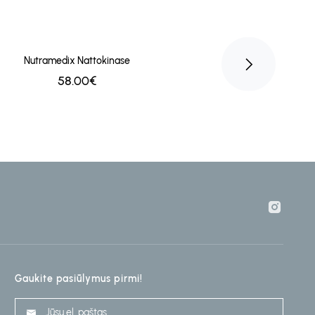
Nutramedix Nattokinase
Nutramedix Me
58.00€
48.
Gaukite pasiūlymus pirmi!