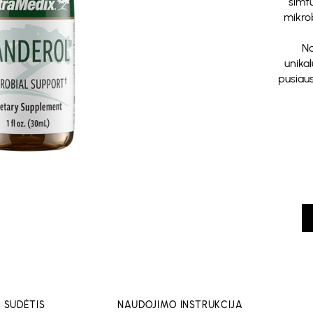
šimt
mikrob
Na
unikal
pusiaus
SUDĖTIS
NAUDOJIMO INSTRUKCIJA