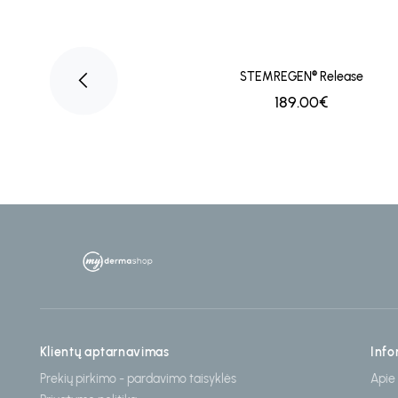
agnesium Malate
STEMREGEN® Release
.00€
189.00€
Klientų aptarnavimas
Info
Prekių pirkimo - pardavimo taisyklės
Apie