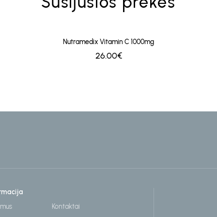
Susijusios prekės
Nutramedix Vitamin C 1000mg
26.00€
rmacija
 mus
Kontaktai