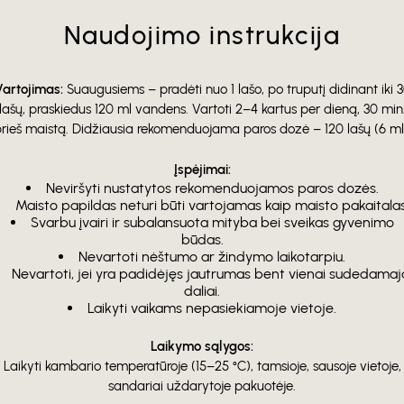
Naudojimo instrukcija
Vartojimas:
Suaugusiems – pradėti nuo 1 lašo, po truputį didinant iki 
lašų, praskiedus 120 ml vandens. Vartoti 2–4 kartus per dieną, 30 min
rieš maistą. Didžiausia rekomenduojama paros dozė – 120 lašų (6 ml
Įspėjimai:
Neviršyti nustatytos rekomenduojamos paros dozės.
Maisto papildas neturi būti vartojamas kaip maisto pakaitalas
Svarbu įvairi ir subalansuota mityba bei sveikas gyvenimo
būdas.
Nevartoti nėštumo ar žindymo laikotarpiu.
Nevartoti, jei yra padidėjęs jautrumas bent vienai sudedamaj
daliai.
Laikyti vaikams nepasiekiamoje vietoje.
Laikymo sąlygos:
Laikyti kambario temperatūroje (15–25 °C), tamsioje, sausoje vietoje,
sandariai uždarytoje pakuotėje.