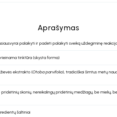
Aprašymas
iausvyrai palaikyti ir padėti palaikyti sveiką uždegiminę reakciją
 prieinama tinktūra (skysta forma)
ievės ekstrakto (
Otoba parvifolia
), tradiciškai šimtus metų naud
pridėtinių skonių, nereikalingų pridėtinių medžiagų, be mielių, be 
redientų šaltiniai