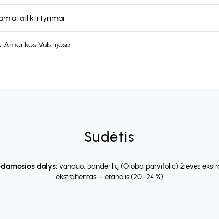
miai atlikti tyrimai
 Amerikos Valstijose
Sudėtis
damosios dalys:
vanduo, banderilių (Otoba parvifolia) žievės ekstr
ekstrahentas – etanolis (20–24 %)