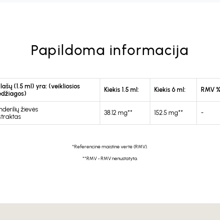
Papildoma informacija
lašų (1.5 ml) yra: (veikliosios
Kiekis 1.5 ml:
Kiekis 6 ml:
RMV %
džiagos)
derilių žievės
38.12 mg**
152.5 mg**
-
straktas
*Referencinė maistinė vertė (RMV).
**RMV - RMV nenustatyta.