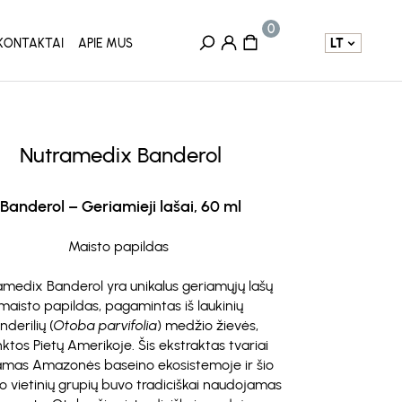
LT
KONTAKTAI
APIE MUS
Nutramedix Banderol
Banderol – Geriamieji lašai, 60 ml
Maisto papildas
amedix Banderol yra unikalus geriamųjų lašų
maisto papildas, pagamintas iš laukinių
nderilių (
Otoba parvifolia
) medžio žievės,
nktos Pietų Amerikoje. Šis ekstraktas tvariai
amas Amazonės baseino ekosistemoje ir šio
o vietinių grupių buvo tradiciškai naudojamas