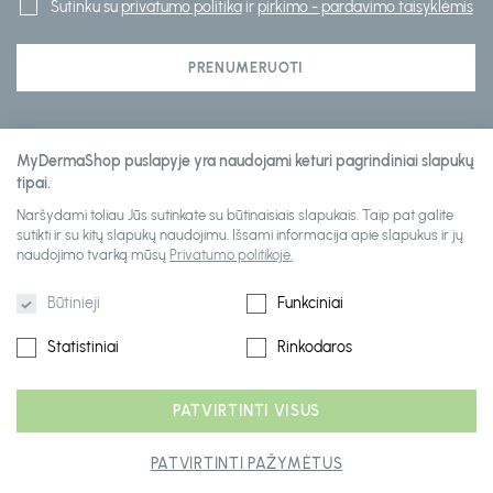
Sutinku su
privatumo politika
ir
pirkimo - pardavimo taisyklėmis
PRENUMERUOTI
Klientų aptarnavimas
MyDermaShop puslapyje yra naudojami keturi pagrindiniai slapukų
tipai.
Naršydami toliau Jūs sutinkate su būtinaisiais slapukais. Taip pat galite
Informacija
sutikti ir su kitų slapukų naudojimu. Išsami informacija apie slapukus ir jų
naudojimo tvarką mūsų
Privatumo politikoje.
Būtinieji
Funkciniai
Statistiniai
Rinkodaros
PATVIRTINTI VISUS
2026 © mydermashop visos teisės saugomos
PATVIRTINTI PAŽYMĖTUS
Sprendimas: