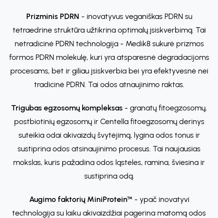
Prizminis PDRN
- inovatyvus veganiškas PDRN su
tetraedrine struktūra užtikrina optimalų įsiskverbimą. Tai
netradicinė PDRN technologija - Medik8 sukurė prizmos
formos PDRN molekulę, kuri yra atsparesnė degradacijoms
procesams, bet ir giliau įsiskverbia bei yra efektyvesnė nei
tradicinė PDRN. Tai odos atnaujinimo raktas.
Trigubas egzosomų kompleksas
- granatų fitoegzosomų,
postbiotinių egzosomų ir Centella fitoegzosomų derinys
suteikia odai akivaizdų švytėjimą, lygina odos tonus ir
sustiprina odos atsinaujinimo procesus. Tai naujausias
mokslas, kuris pažadina odos ląsteles, ramina, šviesina ir
sustiprina odą.
Augimo faktorių MiniProtein™
- ypač inovatyvi
technologija su laiku akivaizdžiai pagerina matomą odos