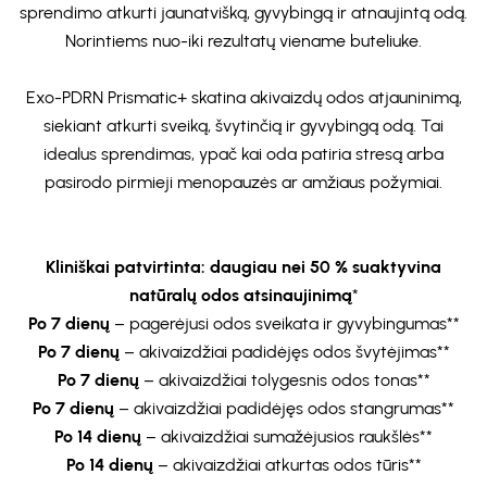
sprendimo atkurti jaunatvišką, gyvybingą ir atnaujintą odą.
Norintiems nuo-iki rezultatų viename buteliuke.
Exo-PDRN Prismatic+ skatina akivaizdų odos atjauninimą,
siekiant atkurti sveiką, švytinčią ir gyvybingą odą. Tai
idealus sprendimas, ypač kai oda patiria stresą arba
pasirodo pirmieji menopauzės ar amžiaus požymiai.
Kliniškai patvirtinta: daugiau nei 50 % suaktyvina
natūralų odos atsinaujinimą
*
Po 7 dienų
– pagerėjusi odos sveikata ir gyvybingumas**
Po 7 dienų
– akivaizdžiai padidėjęs odos švytėjimas**
Po 7 dienų
– akivaizdžiai tolygesnis odos tonas**
Po 7 dienų
– akivaizdžiai padidėjęs odos stangrumas**
Po 14 dienų
– akivaizdžiai sumažėjusios raukšlės**
Po 14 dienų
– akivaizdžiai atkurtas odos tūris**