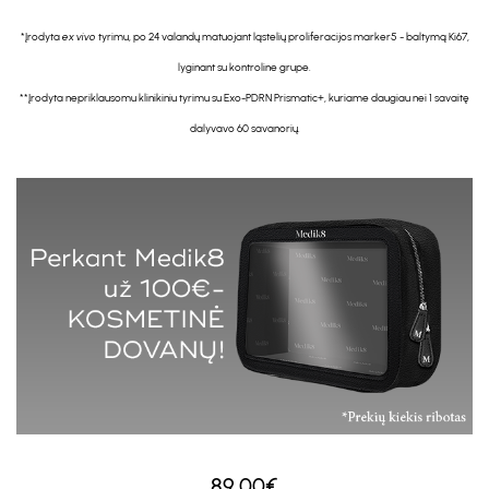
*Įrodyta
ex vivo
tyrimu, po 24 valandų matuojant ląstelių proliferacijos marker5 - baltymą Ki67,
lyginant su kontroline grupe.
**Įrodyta nepriklausomu klinikiniu tyrimu su Exo-PDRN Prismatic+, kuriame daugiau nei 1 savaitę
dalyvavo 60 savanorių.
89.00€