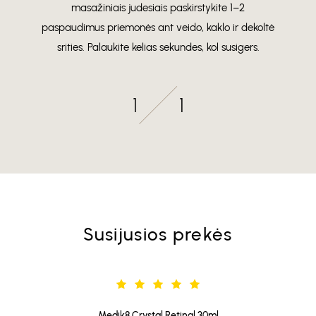
masažiniais judesiais paskirstykite 1–2
paspaudimus priemonės ant veido, kaklo ir dekoltė
srities. Palaukite kelias sekundes, kol susigers.
1
1
Susijusios prekės
Medik8 Crystal Retinal 30ml