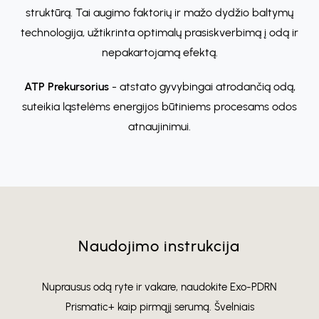
struktūrą. Tai augimo faktorių ir mažo dydžio baltymų
technologija, užtikrinta optimalų prasiskverbimą į odą ir
nepakartojamą efektą.
ATP Prekursorius
- atstato gyvybingai atrodančią odą,
suteikia ląstelėms energijos būtiniems procesams odos
atnaujinimui.
Naudojimo instrukcija
Nuprausus odą ryte ir vakare, naudokite Exo-PDRN
Prismatic+ kaip pirmąjį serumą. Švelniais