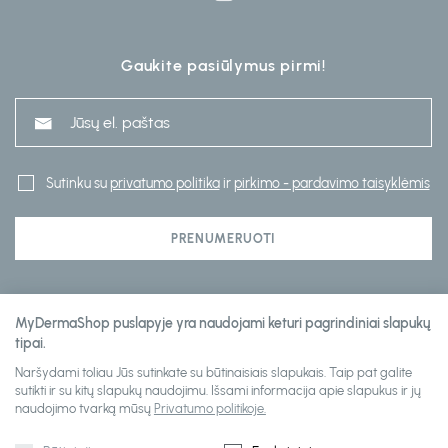
Gaukite pasiūlymus pirmi!
Sutinku su
privatumo politika
ir
pirkimo - pardavimo taisyklėmis
PRENUMERUOTI
Klientų aptarnavimas
MyDermaShop puslapyje yra naudojami keturi pagrindiniai slapukų
tipai.
Naršydami toliau Jūs sutinkate su būtinaisiais slapukais. Taip pat galite
Informacija
sutikti ir su kitų slapukų naudojimu. Išsami informacija apie slapukus ir jų
naudojimo tvarką mūsų
Privatumo politikoje.