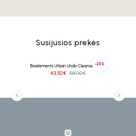
Susijusios prekės
-25%
Bioelements Urban Undo Cleanser 104ml
43.50€
58.00€