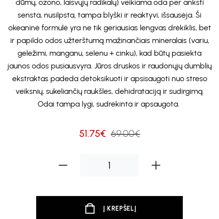
dūmų, ozono, laisvųjų radikalų) veikiama oda per anksti
sensta, nusilpsta, tampa blyški ir reaktyvi, išsausėja. Ši
okeaninė formulė yra ne tik geriausias lengvas drėkiklis, bet
ir papildo odos užterštumą mažinančiais mineralais (variu,
geležimi, manganu, selenu + cinku), kad būtų pasiekta
jaunos odos pusiausvyra. Jūros druskos ir raudonųjų dumblių
ekstraktas padeda detoksikuoti ir apsisaugoti nuo streso
veiksnių, sukeliančių raukšles, dehidrataciją ir sudirgimą.
Odai tampa lygi, sudrėkinta ir apsaugota.
51.75€
69.00€
Į KREPŠELĮ