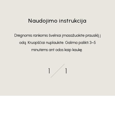
Naudojimo instrukcija
Drėgnomis rankomis švelniai įmasažuokite prausiklį į
odą. Kruopščiai nuplaukite. Galima palikti 3–5
minutėms ant odos kaip kaukę.
1
1