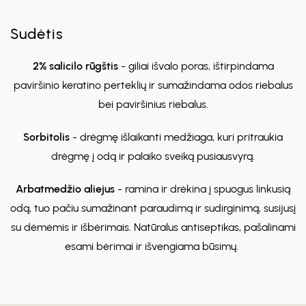
Sudėtis
2% salicilo rūgštis
- giliai išvalo poras, ištirpindama
paviršinio keratino perteklių ir sumažindama odos riebalus
bei paviršinius riebalus.
Sorbitolis
- drėgmę išlaikanti medžiaga, kuri pritraukia
drėgmę į odą ir palaiko sveiką pusiausvyrą.
Arbatmedžio aliejus
- ramina ir drėkina į spuogus linkusią
odą, tuo pačiu sumažinant paraudimą ir sudirginimą, susijusį
su dėmėmis ir išbėrimais. Natūralus antiseptikas, pašalinami
esami bėrimai ir išvengiama būsimų.