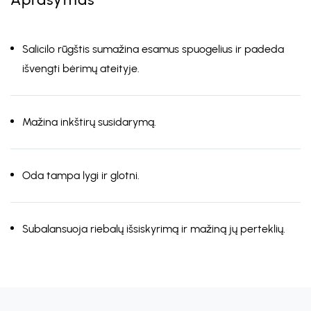
Salicilo rūgštis sumažina esamus spuogelius ir padeda
išvengti bėrimų ateityje.
Mažina inkštirų susidarymą.
Oda tampa lygi ir glotni.
Subalansuoja riebalų išsiskyrimą ir mažiną jų perteklių.