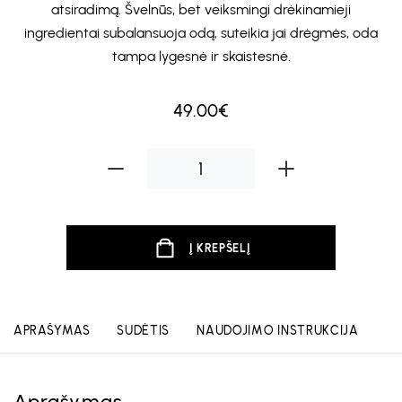
atsiradimą. Švelnūs, bet veiksmingi drėkinamieji
ingredientai subalansuoja odą, suteikia jai drėgmės, oda
tampa lygesnė ir skaistesnė.
49.00€
Į KREPŠELĮ
APRAŠYMAS
SUDĖTIS
NAUDOJIMO INSTRUKCIJA
Aprašymas