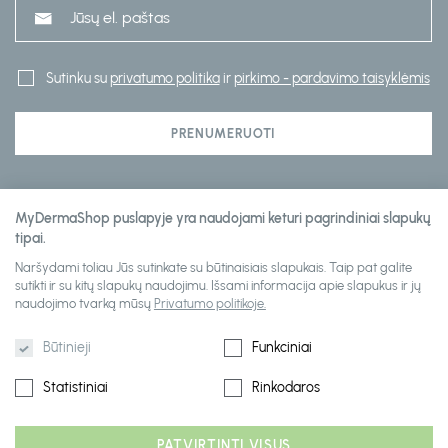
Sutinku su
privatumo politika
ir
pirkimo - pardavimo taisyklėmis
PRENUMERUOTI
Klientų aptarnavimas
MyDermaShop puslapyje yra naudojami keturi pagrindiniai slapukų
tipai.
Naršydami toliau Jūs sutinkate su būtinaisiais slapukais. Taip pat galite
Informacija
sutikti ir su kitų slapukų naudojimu. Išsami informacija apie slapukus ir jų
naudojimo tvarką mūsų
Privatumo politikoje.
Būtinieji
Funkciniai
Statistiniai
Rinkodaros
PATVIRTINTI VISUS