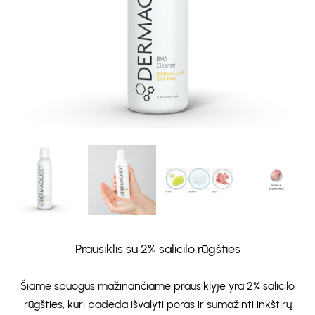
Prausiklis su 2% salicilo rūgšties
Šiame spuogus mažinančiame prausiklyje yra 2% salicilo
rūgšties, kuri padeda išvalyti poras ir sumažinti inkštirų