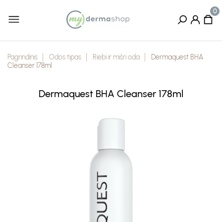
Pagrindinis
Odos tipas
Riebi ir mišri oda
Dermaquest BHA
Cleanser 178ml
Dermaquest BHA Cleanser 178ml