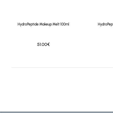
HydroPeptide Makeup Melt 100ml
HydroPept
51.00€