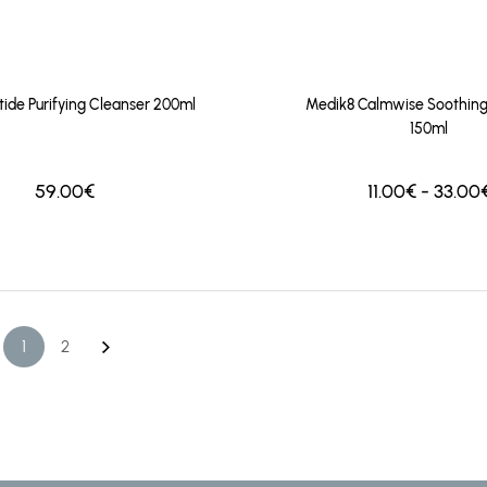
ide Purifying Cleanser 200ml
Medik8 Calmwise Soothing
150ml
59.00€
11.00€ - 33.00
1
2