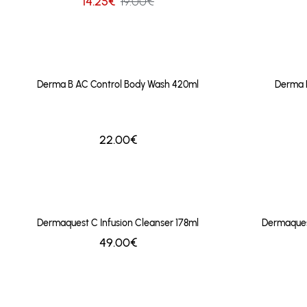
14.25€
19.00€
Derma B AC Control Body Wash 420ml
Derma B
22.00€
Dermaquest C Infusion Cleanser 178ml
Dermaques
49.00€