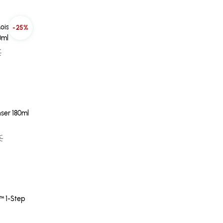
oisture
-25%
0ml
€
ser 180ml
€
™ 1-Step