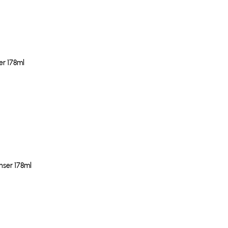
r 178ml
nser 178ml