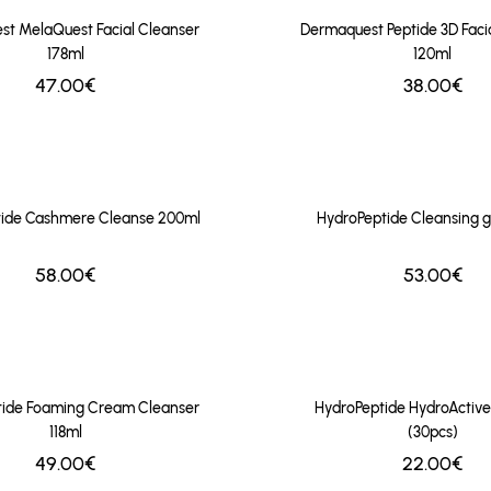
t MelaQuest Facial Cleanser
Dermaquest Peptide 3D Faci
178ml
120ml
47.00€
38.00€
ide Cashmere Cleanse 200ml
HydroPeptide Cleansing g
58.00€
53.00€
tide Foaming Cream Cleanser
HydroPeptide HydroActiv
118ml
(30pcs)
49.00€
22.00€