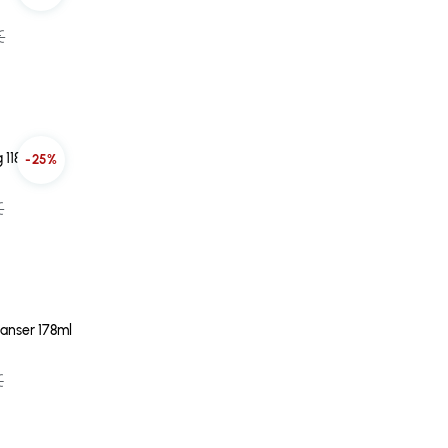
€
 118ml
-25%
€
anser 178ml
€