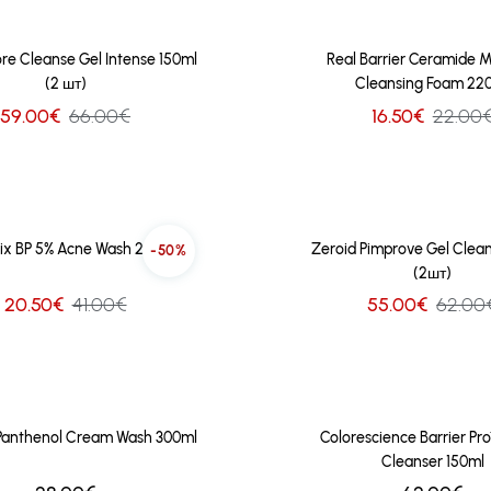
re Cleanse Gel Intense 150ml
Real Barrier Ceramide M
(2 шт)
Cleansing Foam 22
59.00€
66.00€
16.50€
22.00
ix BP 5% Acne Wash 200ml
Zeroid Pimprove Gel Clean
-50%
(2шт)
20.50€
41.00€
55.00€
62.00
Panthenol Cream Wash 300ml
Colorescience Barrier Pro
Cleanser 150ml