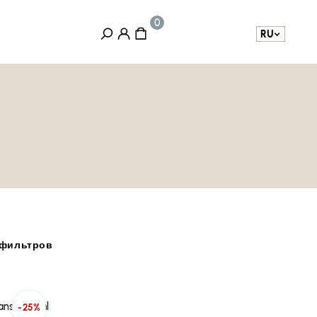
RU
фильтров
anser 192ml
-25%