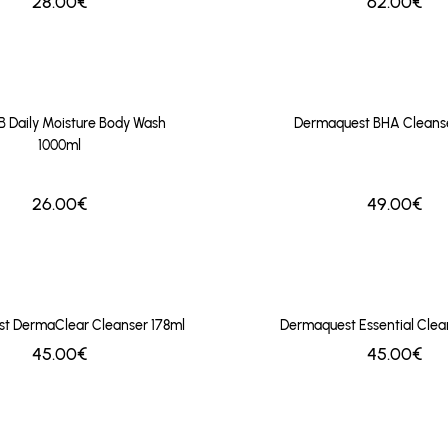
28.00€
62.00€
 Daily Moisture Body Wash
Dermaquest BHA Cleanse
1000ml
49.00€
26.00€
t DermaClear Cleanser 178ml
Dermaquest Essential Clea
45.00€
45.00€