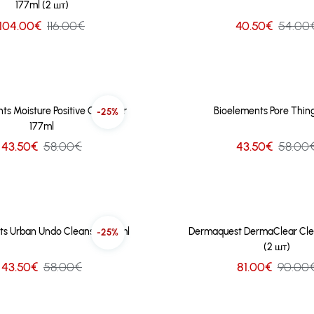
177ml (2 шт)
104.00€
116.00€
40.50€
54.00
ts Moisture Positive Cleanser
Bioelements Pore Thing
-25%
177ml
43.50€
58.00€
43.50€
58.00
ts Urban Undo Cleanser 104ml
Dermaquest DermaClear Cle
-25%
(2 шт)
43.50€
58.00€
81.00€
90.00