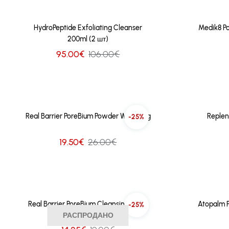
HydroPeptide Exfoliating Cleanser
Medik8 Po
200ml (2 шт)
95.00€
106.00€
Real Barrier PoreBium Powder Wash 50g
Replen
-25%
19.50€
26.00€
Real Barrier PoreBium Cleansing Foam
Atopalm 
-25%
РАСПРОДАНО
150ml