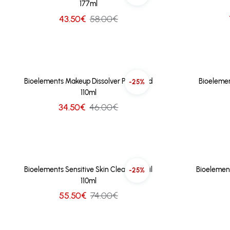
177ml
43.50€
58.00€
Bioelements Makeup Dissolver Perfected
Bioelemen
-25%
110ml
34.50€
46.00€
Bioelements Sensitive Skin Cleansing Oil
Bioelemen
-25%
110ml
55.50€
74.00€